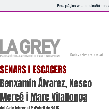
Esta página web se diseñó con l
Esdeveniment actual
SENARS I ESCACERS
Benxamín Álvarez
,
Xesco
Mercé
i
Marc Vilallonga
del 6 de febrer al 2 d'abril de 2016