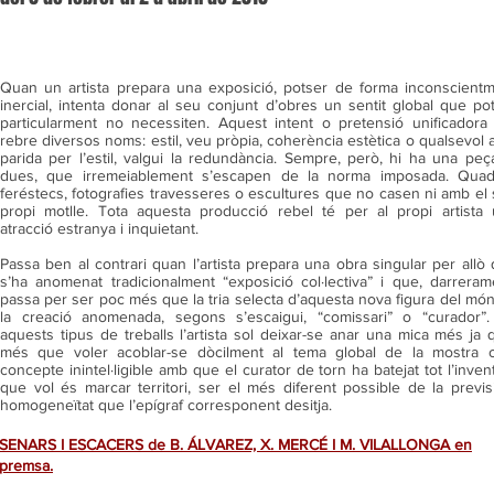
Quan un artista prepara una exposició, potser de forma inconscient
inercial, intenta donar al seu conjunt d’obres un sentit global que po
particularment no necessiten. Aquest intent o pretensió unificadora
rebre diversos noms: estil, veu pròpia, coherència estètica o qualsevol a
parida per l’estil, valgui la redundància. Sempre, però, hi ha una peç
dues, que irremeiablement s’escapen de la norma imposada. Quad
feréstecs, fotografies travesseres o escultures que no casen ni amb el
propi motlle. Tota aquesta producció rebel té per al propi artista
atracció estranya i inquietant.
Passa ben al contrari quan l’artista prepara una obra singular per allò
s’ha anomenat tradicionalment “exposició col·lectiva” i que, darreram
passa per ser poc més que la tria selecta d’aquesta nova figura del mó
la creació anomenada, segons s’escaigui, “comissari” o “curador”
aquests tipus de treballs l’artista sol deixar-se anar una mica més ja 
més que voler acoblar-se dòcilment al tema global de la mostra o
concepte inintel·ligible amb que el curator de torn ha batejat tot l’invent
que vol és marcar territori, ser el més diferent possible de la previs
homogeneïtat que l’epígraf corresponent desitja.
SENARS I ESCACERS de B. ÁLVAREZ, X. MERCÉ I M. VILALLONGA en
premsa.